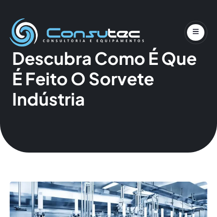
Pular
para
Descubra Como É Que
o
conteúdo
É Feito O Sorvete
Indústria