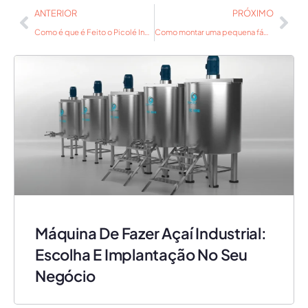
ANTERIOR
PRÓXIMO
Como é que é Feito o Picolé Indústria – Descubra Aqui!
Como montar uma pequena fábrica de sorvetes e picolés em 2024
Máquina De Fazer Açaí Industrial:
Escolha E Implantação No Seu
Negócio